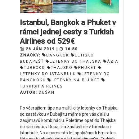
Istanbul, Bangkok a Phuket v
rámci jednej cesty s Turkish
Airlines od 529€
26.JÚN 2019 |
16:50
ZNAČKY:
BANGKOK
LETISKO
BUDAPEŠŤ
LETENKY DO THAJSKA
ÁZIA
TURECKO
THAJSKO
PHUKET
LETENKY DO ISTANBULU
LETENKY DO
BANGKOKU
LETENKY NA PHUKET
TURKISH AIRLINES
AUTOR:
DUŠAN
Po včerajšom tipe na multi-city letenky do Thajska
so zastávkou v Dubaji tu máme pre vás ďalšiu
zaujímavú kombináciu. Poletíme opäť do Thajska
no namiesto v Dubaji sa zastavíme v tureckom
Istanbule. No a namiesto let.spoločnosti Emirates