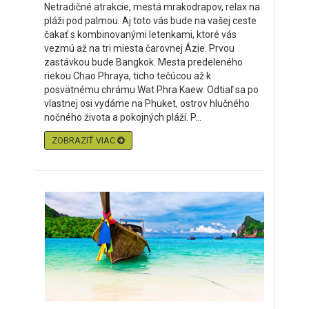
Netradičné atrakcie, mestá mrakodrapov, relax na
pláži pod palmou. Aj toto vás bude na vašej ceste
čakať s kombinovanými letenkami, ktoré vás
vezmú až na tri miesta čarovnej Ázie. Prvou
zastávkou bude Bangkok. Mesta predeleného
riekou Chao Phraya, ticho tečúcou až k
posvätnému chrámu Wat Phra Kaew. Odtiaľ sa po
vlastnej osi vydáme na Phuket, ostrov hlučného
nočného života a pokojných pláží. P...
ZOBRAZIŤ VIAC