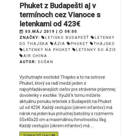
Phuket z Budapešti aj v
termínoch cez Vianoce s
letenkami od 423€
03.MÁJ 2019 |
08:00
ZNAČKY:
LETISKO BUDAPEŠŤ
LETENKY
DO THAJSKA
ÁZIA
PHUKET
THAJSKO
LETENKY NA PHUKET
LETENKY DO ÁZIE
AIR CHINA
AUTOR:
DUŠAN
Vychutnajte exotické Thajsko a to na ostrove
Phuket, ktorý sa radí medzi jeden z
najvyhľadávanejších cieľov pre strávenie príjemnej
dovolenky v exotike. Využiť k tomu môžete
aktuálnu ponuku leteniek z Budapešti na Phuket
už od 423€. Každý cestujúci (okrem infantov) má
nárok na jeden kus príručnej batožiny s rozmermi
55x40x20 cm a maximálnou hmotnosťou 5kg.
Každý cestujúci (okrem infantov) má ...
ZOBRAZIŤ VIAC