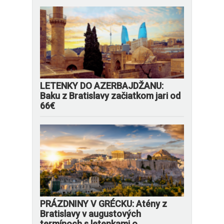
LETENKY DO AZERBAJDŽANU:
Baku z Bratislavy začiatkom jari od
66€
PRÁZDNINY V GRÉCKU: Atény z
Bratislavy v augustových
termínoch s letenkami o...