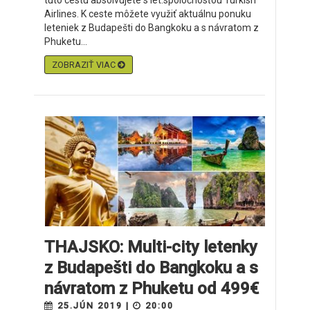
túto cestu absolvujete s let.spoločnosťou Turkish
Airlines. K ceste môžete využiť aktuálnu ponuku
leteniek z Budapešti do Bangkoku a s návratom z
Phuketu...
ZOBRAZIŤ VIAC
THAJSKO: Multi-city letenky
z Budapešti do Bangkoku a s
návratom z Phuketu od 499€
25.JÚN 2019 |
20:00