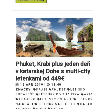
Phuket, Krabi plus jeden deň
v katarskej Dohe s multi-city
letenkami od 449€
12.APR 2019 |
18:40
ZNAČKY:
KRABI
PHUKET
LETISKO
BUDAPEŠŤ
LETENKY DO THAJSKA
ÁZIA
THAJSKO
LETENKY DO ÁZIE
LETENKY
NA KRABI
LETENKY NA PHUKET
QATAR
AIRWAYS
DOHA
QATAR