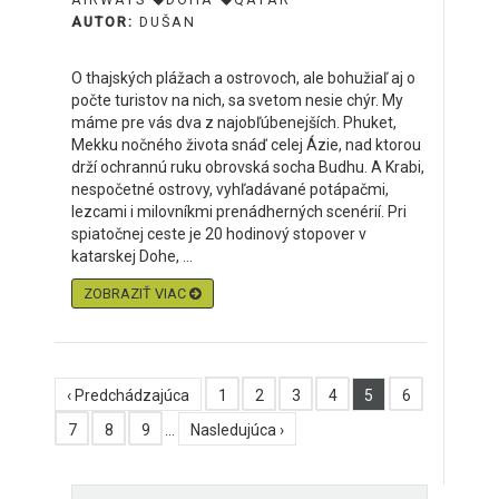
AUTOR:
DUŠAN
O thajských plážach a ostrovoch, ale bohužiaľ aj o
počte turistov na nich, sa svetom nesie chýr. My
máme pre vás dva z najobľúbenejších. Phuket,
Mekku nočného života snáď celej Ázie, nad ktorou
drží ochrannú ruku obrovská socha Budhu. A Krabi,
nespočetné ostrovy, vyhľadávané potápačmi,
lezcami i milovníkmi prenádherných scenérií. Pri
spiatočnej ceste je 20 hodinový stopover v
katarskej Dohe, ...
ZOBRAZIŤ VIAC
‹ Predchádzajúca
1
2
3
4
5
6
7
8
9
…
Nasledujúca ›