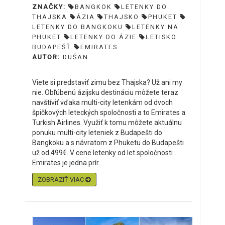
ZNAČKY:
BANGKOK
LETENKY DO
THAJSKA
ÁZIA
THAJSKO
PHUKET
LETENKY DO BANGKOKU
LETENKY NA
PHUKET
LETENKY DO ÁZIE
LETISKO
BUDAPEŠŤ
EMIRATES
AUTOR:
DUŠAN
Viete si predstaviť zimu bez Thajska? Už ani my
nie. Obľúbenú ázijsku destináciu môžete teraz
navštíviť vďaka multi-city letenkám od dvoch
špičkových leteckých spoločnosti a to Emirates a
Turkish Airlines. Využiť k tomu môžete aktuálnu
ponuku multi-city leteniek z Budapešti do
Bangkoku a s návratom z Phuketu do Budapešti
už od 499€. V cene letenky od let.spoločnosti
Emirates je jedna prír...
ZOBRAZIŤ VIAC