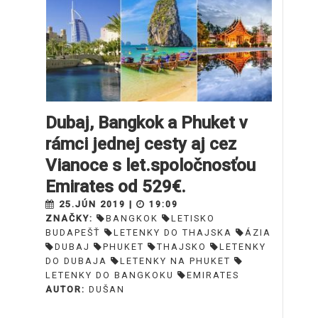
Dubaj, Bangkok a Phuket v
rámci jednej cesty aj cez
Vianoce s let.spoločnosťou
Emirates od 529€.
25.JÚN 2019 |
19:09
ZNAČKY:
BANGKOK
LETISKO
BUDAPEŠŤ
LETENKY DO THAJSKA
ÁZIA
DUBAJ
PHUKET
THAJSKO
LETENKY
DO DUBAJA
LETENKY NA PHUKET
LETENKY DO BANGKOKU
EMIRATES
AUTOR:
DUŠAN