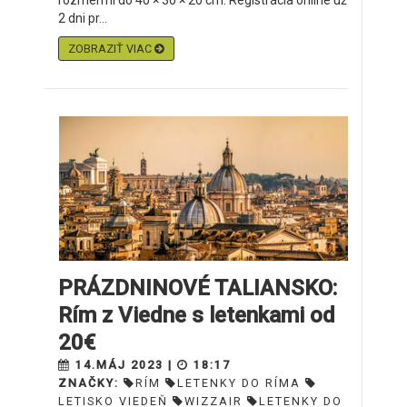
rozmermi do 40 × 30 × 20 cm. Registrácia online už
2 dni pr...
ZOBRAZIŤ VIAC
PRÁZDNINOVÉ TALIANSKO:
Rím z Viedne s letenkami od
20€
14.MÁJ 2023 |
18:17
ZNAČKY:
RÍM
LETENKY DO RÍMA
LETISKO VIEDEŇ
WIZZAIR
LETENKY DO