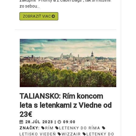
zakúpite "Priority & 2 Cabin Bags", tak si môžete
zo sebou...
ZOBRAZIŤ VIAC
TALIANSKO: Rím koncom
leta s letenkami z Viedne od
23€
28.JÚL 2023 |
09:00
ZNAČKY:
RÍM
LETENKY DO RÍMA
LETISKO VIEDEŇ
WIZZAIR
LETENKY DO