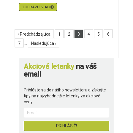
ZOBRAZIŤ VIAC
‹ Predchádzajúca
1
2
3
4
5
6
7
…
Nasledujúca ›
Akciové letenky
na váš
email
Prihláste sa do nášho newsletteru a získajte
tipy na najvýhodnejšie letenky za akciové
ceny.