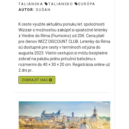
TALIANSKA
TALIANSKO
EURÓPA
AUTOR:
DUŠAN
K ceste využite aktuálnu ponuku let. spoločnosti
Wizzair s možnosťou zakúpiť si spiatočné letenky
z Viedne do Ríma (Fiumicino) od 20€. Cena platí
pre členov WIZZ DISCOUNT CLUB. Letenky do Ríma
sú dostupné pre cesty v termínoch od júna do
augusta 2023. Všetci cestujúci si môžu bezplatne
zobrať na palubu jednu príručnú batožinu s
rozmermi do 40 × 30 × 20 cm. Registrácia online už
2 dni pr...
ZOBRAZIŤ VIAC