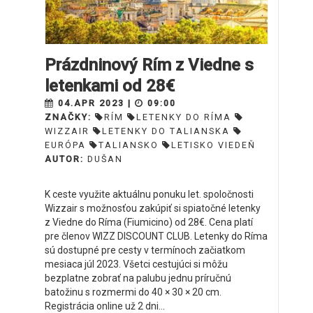
Prázdninový Rím z Viedne s
letenkami od 28€
04.APR 2023 |
09:00
ZNAČKY:
RÍM
LETENKY DO RÍMA
WIZZAIR
LETENKY DO TALIANSKA
EURÓPA
TALIANSKO
LETISKO VIEDEŇ
AUTOR:
DUŠAN
K ceste využite aktuálnu ponuku let. spoločnosti
Wizzair s možnosťou zakúpiť si spiatočné letenky
z Viedne do Ríma (Fiumicino) od 28€. Cena platí
pre členov WIZZ DISCOUNT CLUB. Letenky do Ríma
sú dostupné pre cesty v termínoch začiatkom
mesiaca júl 2023. Všetci cestujúci si môžu
bezplatne zobrať na palubu jednu príručnú
batožinu s rozmermi do 40 × 30 × 20 cm.
Registrácia online už 2 dni...