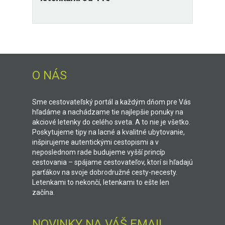
O NÁS
Sme cestovateľský portál a každým dňom pre Vás
hľadáme a nachádzame tie najlepšie ponuky na
akciové letenky do celého sveta. A to nie je všetko.
Poskytujeme tipy na lacné a kvalitné ubytovanie,
inšpirujeme autentickými cestopismi a v
neposlednom rade budujeme vyšší princíp
cestovania – spájame cestovateľov, ktorí si hľadajú
parťákov na svoje dobrodružné cesty-necesty.
Letenkami to nekončí, letenkami to ešte len
začína.
NOVINKY NA VÁŠ EMAIL