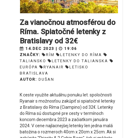
Za vianočnou atmosférou do
Ríma. Spiatočné letenky z
Bratislavy od 32€
14.DEC 2023 |
19:06
ZNAČKY:
RÍM
LETENKY DO RÍMA
TALIANSKO
LETENKY DO TALIANSKA
EURÓPA
RYANAIR
LETISKO
BRATISLAVA
AUTOR:
DUŠAN
K ceste využite aktuálnu ponuku let. spoločnosti
Ryanair s možnosťou zakúpiť si spiatočné letenky
z Bratislavy do Ríma (Ciampino) od 32€. Letenky
do Ríma sú dostupné pre cesty v termínoch
koncom decembra 2023 a začiatkom januára
2024. V cene najlacnejšej letenky len jedna malá
batožina o rozmeroch 40cm x 20cm x 25cm. Ak si