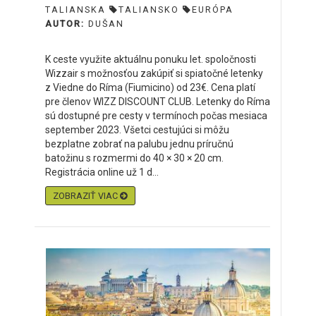
TALIANSKA
TALIANSKO
EURÓPA
AUTOR:
DUŠAN
K ceste využite aktuálnu ponuku let. spoločnosti
Wizzair s možnosťou zakúpiť si spiatočné letenky
z Viedne do Ríma (Fiumicino) od 23€. Cena platí
pre členov WIZZ DISCOUNT CLUB. Letenky do Ríma
sú dostupné pre cesty v termínoch počas mesiaca
september 2023. Všetci cestujúci si môžu
bezplatne zobrať na palubu jednu príručnú
batožinu s rozmermi do 40 × 30 × 20 cm.
Registrácia online už 1 d...
ZOBRAZIŤ VIAC