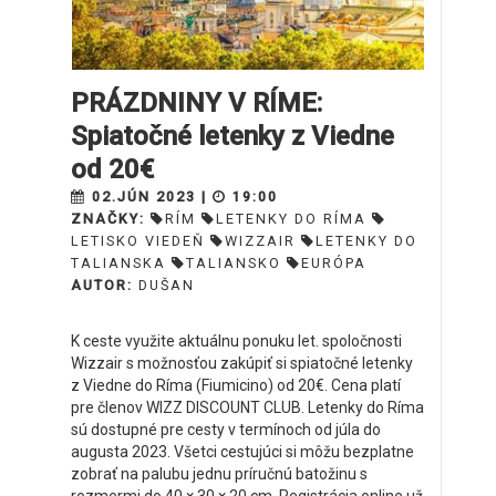
PRÁZDNINY V RÍME:
Spiatočné letenky z Viedne
od 20€
02.JÚN 2023 |
19:00
ZNAČKY:
RÍM
LETENKY DO RÍMA
LETISKO VIEDEŇ
WIZZAIR
LETENKY DO
TALIANSKA
TALIANSKO
EURÓPA
AUTOR:
DUŠAN
K ceste využite aktuálnu ponuku let. spoločnosti
Wizzair s možnosťou zakúpiť si spiatočné letenky
z Viedne do Ríma (Fiumicino) od 20€. Cena platí
pre členov WIZZ DISCOUNT CLUB. Letenky do Ríma
sú dostupné pre cesty v termínoch od júla do
augusta 2023. Všetci cestujúci si môžu bezplatne
zobrať na palubu jednu príručnú batožinu s