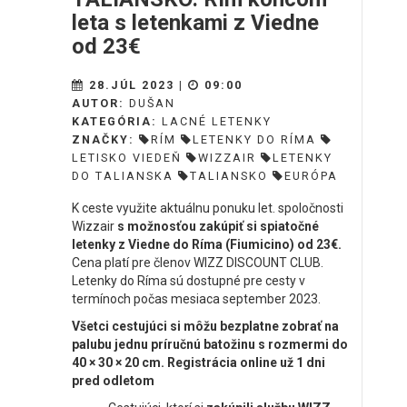
leta s letenkami z Viedne
od 23€
28.JÚL 2023 |
09:00
AUTOR:
DUŠAN
KATEGÓRIA:
LACNÉ LETENKY
ZNAČKY:
RÍM
LETENKY DO RÍMA
LETISKO VIEDEŇ
WIZZAIR
LETENKY
DO TALIANSKA
TALIANSKO
EURÓPA
K ceste využite aktuálnu ponuku let. spoločnosti
Wizzair
s možnosťou zakúpiť si spiatočné
letenky z Viedne do Ríma (Fiumicino) od 23€.
Cena platí pre členov WIZZ DISCOUNT CLUB.
Letenky do Ríma sú dostupné pre cesty v
termínoch počas mesiaca september 2023.
Všetci cestujúci si môžu bezplatne
zobrať
na
palubu jednu príručnú batožinu s rozmermi do
40 × 30 × 20 cm. Registrácia online už 1 dni
pred odletom