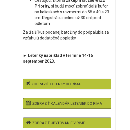
Cestujúci, ktorí si
zakúpili službu WIZZ
Priority,
si budú môcť zobrať ďalší kufor
na kolieskach s rozmermi do 55 × 40 × 23
cm. Registrácia online už 30 dní pred
odletom
Za ďalší kus podanej batožiny do podpalubia sa
vzťahujú dodatočné poplatky.
► Letenky napríklad v termíne 14-16
september 2023.
ZOBRAZIŤ LETENKY DO RÍMA
ZOBRAZIŤ KALENDÁR LETENIEK DO RÍMA
ZOBRAZIŤ UBYTOVANIE V RÍME