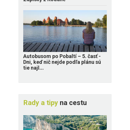
​Autobusom po Pobaltí – 5. časť -
Dni, keď nič nejde podľa plánu sú
tie najl...
Rady a tipy
na cestu