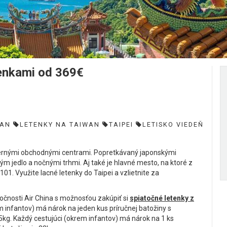
tenkami od 369€
WAN
LETENKY NA TAIWAN
TAIPEI
LETISKO VIEDEŇ
ernými obchodnými centrami. Popretkávaný japonskými
ným jedlo a nočnými trhmi. Aj také je hlavné mesto, na ktoré z
1. Využite lacné letenky do Taipei a vzlietnite za
ločnosti Air China s možnosťou zakúpiť si
spiatočné letenky z
 infantov) má nárok na jeden kus príručnej batožiny s
. Každý cestujúci (okrem infantov) má nárok na 1 ks