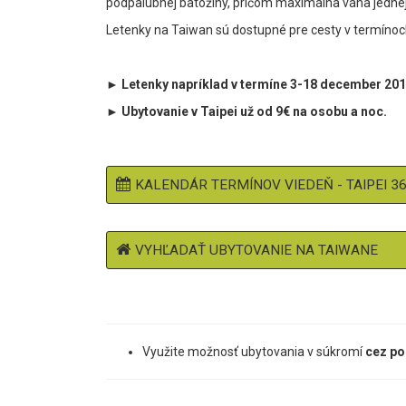
podpalubnej batožiny, pričom maximálna váha jednej 
Letenky na Taiwan sú dostupné pre cesty v termínoc
► Letenky napríklad v termíne 3-18 december 201
► Ubytovanie v Taipei už od 9€ na osobu a noc.
KALENDÁR TERMÍNOV VIEDEŇ - TAIPEI 3
VYHĽADAŤ UBYTOVANIE NA TAIWANE
Využite možnosť ubytovania v súkromí
cez po