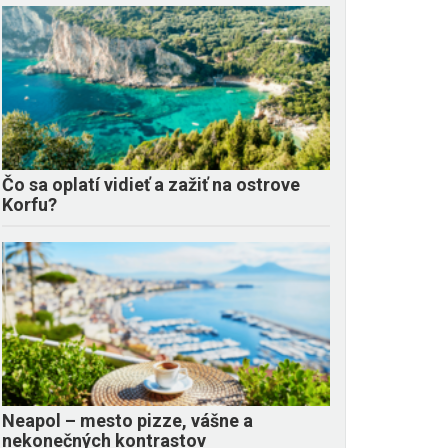
Čo sa oplatí vidieť a zažiť na ostrove
Korfu?
Neapol – mesto pizze, vášne a
nekonečných kontrastov