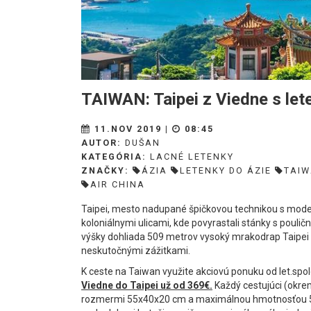
TAIWAN: Taipei z Viedne s le
11.NOV 2019 |
08:45
AUTOR:
DUŠAN
KATEGÓRIA:
LACNÉ LETENKY
ZNAČKY:
ÁZIA
LETENKY DO ÁZIE
TAI
AIR CHINA
Taipei, mesto nadupané špičkovou technikou s mod
koloniálnymi ulicami, kde povyrastali stánky s poulič
výšky dohliada 509 metrov vysoký mrakodrap Taipei 10
neskutočnými zážitkami.
K ceste na Taiwan využite akciovú ponuku od let.spo
Viedne do Taipei už od 369€.
Každý cestujúci (okrem
rozmermi 55x40x20 cm a maximálnou hmotnosťou 5kg