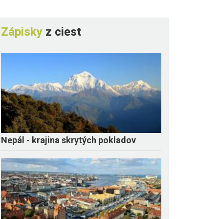
Zápisky
z ciest
Nepál - krajina skrytých pokladov