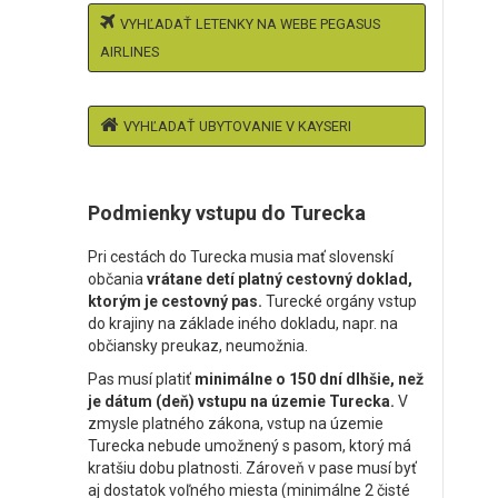
VYHĽADAŤ LETENKY NA WEBE PEGASUS
AIRLINES
VYHĽADAŤ UBYTOVANIE V KAYSERI
Podmienky vstupu do Turecka
Pri cestách do Turecka musia mať slovenskí
občania
vrátane detí platný cestovný doklad,
ktorým je cestovný pas.
Turecké orgány vstup
do krajiny na základe iného dokladu, napr. na
občiansky preukaz, neumožnia.
Pas musí platiť
minimálne o 150 dní dlhšie, než
je dátum (deň) vstupu na územie Turecka.
V
zmysle platného zákona, vstup na územie
Turecka nebude umožnený s pasom, ktorý má
kratšiu dobu platnosti. Zároveň v pase musí byť
aj dostatok voľného miesta (minimálne 2 čisté