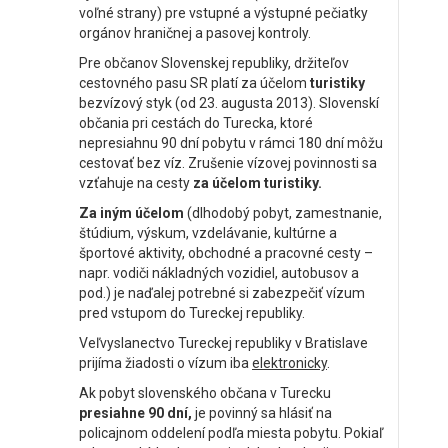
voľné strany) pre vstupné a výstupné pečiatky
orgánov hraničnej a pasovej kontroly.
Pre občanov Slovenskej republiky, držiteľov
cestovného pasu SR platí za účelom
turistiky
bezvízový styk (od 23. augusta 2013). Slovenskí
občania pri cestách do Turecka, ktoré
nepresiahnu 90 dní pobytu v rámci 180 dní môžu
cestovať bez víz. Zrušenie vízovej povinnosti sa
vzťahuje na cesty
za účelom turistiky.
Za iným účelom
(dlhodobý pobyt, zamestnanie,
štúdium, výskum, vzdelávanie, kultúrne a
športové aktivity, obchodné a pracovné cesty –
napr. vodiči nákladných vozidiel, autobusov a
pod.) je naďalej potrebné si zabezpečiť vízum
pred vstupom do Tureckej republiky.
Veľvyslanectvo Tureckej republiky v Bratislave
prijíma žiadosti o vízum iba
elektronicky
.
Ak pobyt slovenského občana v Turecku
presiahne 90 dní,
je povinný sa hlásiť na
policajnom oddelení podľa miesta pobytu. Pokiaľ