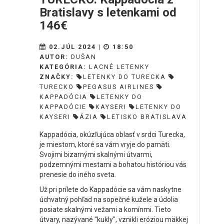
Bratislavy s letenkami od
146€
02.JÚL 2024 |
18:50
AUTOR:
DUŠAN
KATEGÓRIA:
LACNÉ LETENKY
ZNAČKY:
LETENKY DO TURECKA
TURECKO
PEGASUS AIRLINES
KAPPADÓCIA
LETENKY DO
KAPPADÓCIE
KAYSERI
LETENKY DO
KAYSERI
ÁZIA
LETISKO BRATISLAVA
Kappadócia, okúzľujúca oblasť v srdci Turecka,
je miestom, ktoré sa vám vryje do pamäti.
Svojimi bizarnými skalnými útvarmi,
podzemnými mestami a bohatou históriou vás
prenesie do iného sveta.
Už pri prílete do Kappadócie sa vám naskytne
úchvatný pohľad na sopečné kužele a údolia
posiate skalnými vežami a komínmi. Tieto
útvary, nazývané "kukly", vznikli eróziou mäkkej