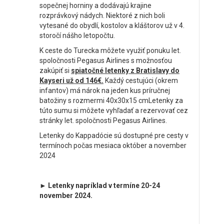
sopečnej horniny a dodávajú krajine
rozprávkový nádych. Niektoré z nich boli
vytesané do obydlí, kostolov a kláštorov už v 4.
storočí nášho letopočtu.
K ceste do Turecka môžete využiť ponuku let.
spoločnosti Pegasus Airlines s možnosťou
zakúpiť si
spiatočné letenky z Bratislavy do
Kayseri už od 146€.
Každý cestujúci (okrem
infantov) má nárok na jeden kus príručnej
batožiny s rozmermi 40x30x15 cmLetenky za
túto sumu si môžete vyhľadať a rezervovať cez
stránky let. spoločnosti Pegasus Airlines.
Letenky do Kappadócie sú dostupné pre cesty v
termínoch počas mesiaca október a november
2024
► Letenky napríklad v termíne 20-24
november 2024.