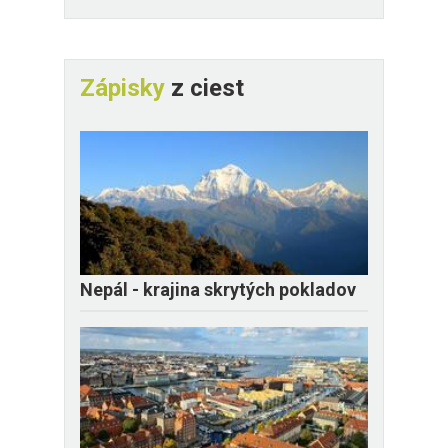
Zápisky
z ciest
Nepál - krajina skrytých pokladov