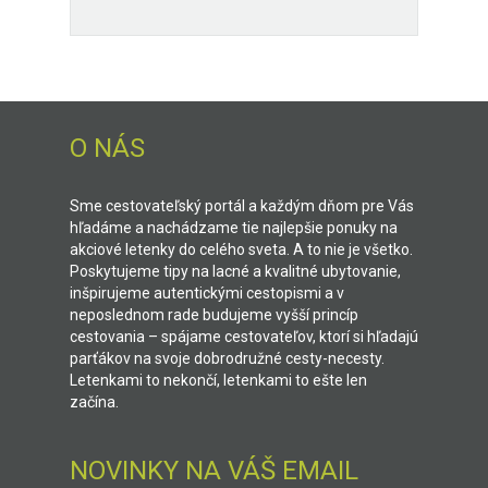
O NÁS
Sme cestovateľský portál a každým dňom pre Vás
hľadáme a nachádzame tie najlepšie ponuky na
akciové letenky do celého sveta. A to nie je všetko.
Poskytujeme tipy na lacné a kvalitné ubytovanie,
inšpirujeme autentickými cestopismi a v
neposlednom rade budujeme vyšší princíp
cestovania – spájame cestovateľov, ktorí si hľadajú
parťákov na svoje dobrodružné cesty-necesty.
Letenkami to nekončí, letenkami to ešte len
začína.
NOVINKY NA VÁŠ EMAIL