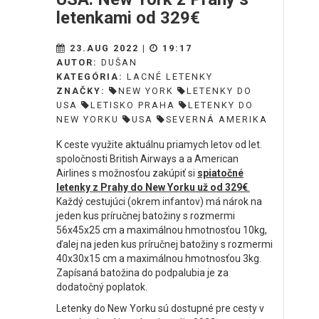
letenkami od 329€
23.AUG 2022 |
19:17
AUTOR:
DUŠAN
KATEGÓRIA:
LACNÉ LETENKY
ZNAČKY:
NEW YORK
LETENKY DO
USA
LETISKO PRAHA
LETENKY DO
NEW YORKU
USA
SEVERNÁ AMERIKA
K ceste využite aktuálnu priamych letov od let.
spoločnosti British Airways a a American
Airlines s možnosťou zakúpiť si
spiatočné
letenky z Prahy do New Yorku už od 329€
.
Každý cestujúci (okrem infantov) má nárok na
jeden kus príručnej batožiny s rozmermi
56x45x25 cm a maximálnou hmotnosťou 10kg,
ďalej na jeden kus príručnej batožiny s rozmermi
40x30x15 cm a maximálnou hmotnosťou 3kg.
Zapísaná batožina do podpalubia je za
dodatočný poplatok.
Letenky do New Yorku sú dostupné pre cesty v