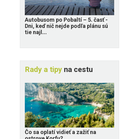
​Autobusom po Pobaltí – 5. časť -
Dni, keď nič nejde podľa plánu sú
tie najl...
Rady a tipy
na cestu
Čo sa oplatí vidieť a zažiť na
ostrove Korfu?