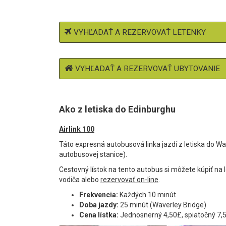
VYHĽADAŤ A REZERVOVAŤ LETENKY
VYHĽADAŤ A REZERVOVAŤ UBYTOVANIE
Ako z letiska do Edinburghu
Airlink 100
Táto expresná autobusová linka jazdí z letiska do Wav
autobusovej stanice).
Cestovný lístok na tento autobus si môžete kúpiť na
vodiča alebo
rezervovať on-line
.
Frekvencia:
Každých 10 minút
Doba jazdy:
25 minút (Waverley Bridge).
Cena lístka:
Jednosnerný 4,50£, spiatočný 7,50