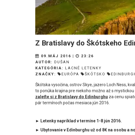
Z Bratislavy do Škótskeho Ed
09.MÁJ 2016 |
23:26
AUTOR:
DUŠAN
KATEGÓRIA:
LACNÉ LETENKY
ZNAČKY:
EURÓPA
ŠKÓTSKO
EDINBURG
Škótska vysočina, ostrov Skye, jazero Loch Ness, kva
to ponúka krajina pre niekoho možno až s mystickou 
zaleťte si
z Bratislavy do Edinburghu
za cenu spiat
pár termínoch počas mesiaca jún 2016.
► Letenky napríklad v termíne 1-8 jún 2016.
► Ubytovanie v Edinburghu už od 8€ na osobu a n