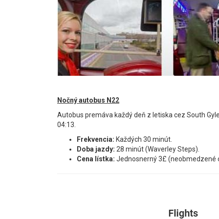
Nočný autobus N22
Autobus premáva každý deň z letiska cez South Gyle
04:13.
Frekvencia:
Každých 30 minút.
Doba jazdy:
28 minút (Waverley Steps).
Cena lístka:
Jednosnerný 3£ (neobmedzené ce