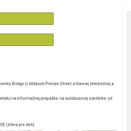
erley Bridge (v blízkosti Princes Street a hlavnej železničnej a
 letisku na informačnej prepážke, na autobusovej zastávke, od
£ (zľava pre deti).