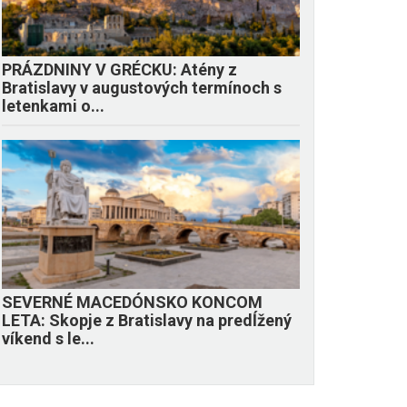
PRÁZDNINY V GRÉCKU: Atény z
Bratislavy v augustových termínoch s
letenkami o...
SEVERNÉ MACEDÓNSKO KONCOM
LETA: Skopje z Bratislavy na predĺžený
víkend s le...