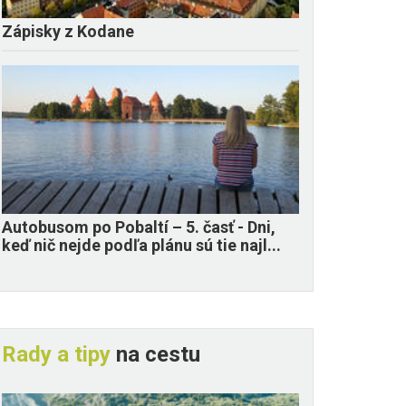
Zápisky z Kodane
​Autobusom po Pobaltí – 5. časť - Dni,
keď nič nejde podľa plánu sú tie najl...
Rady a tipy
na cestu