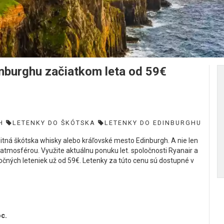
inburghu začiatkom leta od 59€
H
LETENKY DO ŠKÓTSKA
LETENKY DO EDINBURGHU
litná škótska whisky alebo kráľovské mesto Edinburgh. A nie len
atmosférou. Využite aktuálnu ponuku let. spoločnosti Ryanair a
očných leteniek už od 59€. Letenky za túto cenu sú dostupné v
oc.