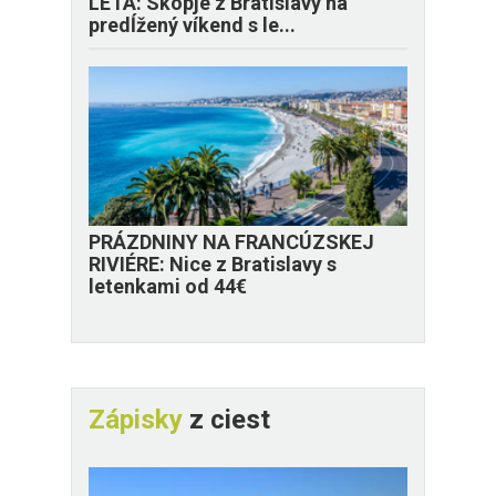
LETA: Skopje z Bratislavy na
predĺžený víkend s le...
PRÁZDNINY NA FRANCÚZSKEJ
RIVIÉRE: Nice z Bratislavy s
letenkami od 44€
Zápisky
z ciest