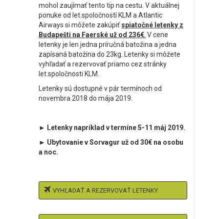
mohol zaujímať tento tip na cestu. V aktuálnej
ponuke od let.spoločností KLM a Atlantic
Airways si môžete zakúpiť
spiatočné letenky z
Budapešti na Faerské už od 236€
.
V cene
letenky je len jedna príručná batožina a jedna
zapísaná batožina do 23kg. Letenky si môžete
vyhľadať a rezervovať priamo cez stránky
let.spoločnosti KLM.
Letenky sú dostupné v pár termínoch od
novembra 2018 do mája 2019.
► Letenky napríklad v termíne 5-11 máj 2019.
► Ubytovanie v Sorvagur už od 30€ na osobu
a noc.
VYHĽADAŤ A REZERVOVAŤ LETENKY