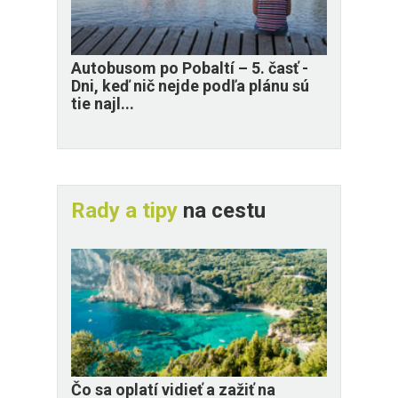
​Autobusom po Pobaltí – 5. časť -
Dni, keď nič nejde podľa plánu sú
tie najl...
Rady a tipy
na cestu
Čo sa oplatí vidieť a zažiť na