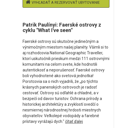
VYHĽADAŤ A REZERVOVAŤ UBYTOVANIE
Patrik Paulínyi: Faerské ostrovy z
cyklu "What I've seen"
Faerské ostrovy sú skutočne jedinečným a
výnimočným miestom našej planéty. Všimli si to
aj rozhodcovia National Geographic Traveller,
ktorí uskutočnili prieskum medzi 111 ostrovnými
komunitami na celom svete, kde hodnotili
autentickosť a neporušenosť. Faerské ostrovy
boli vyhodnotené ako svetová jednotka!
Porotcovia sa o nich vyjadrili, že „po týchto
krásnych panenských ostrovoch je radosť
cestovať. Ostrovy sú odľahlé a chladné, a v
bezpečí od davov turistov. Ochrana prírody a
historickej architektúry a zvyklostí svedčí o
nesmiernej národnostnej hrdosti miestnych
obyvateľov. Veľkolepé vodopády a farebné
prístavy vyrážajú dych."
čítať ďalej