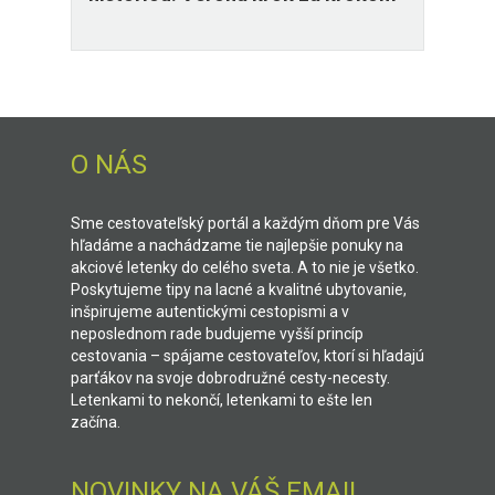
O NÁS
Sme cestovateľský portál a každým dňom pre Vás
hľadáme a nachádzame tie najlepšie ponuky na
akciové letenky do celého sveta. A to nie je všetko.
Poskytujeme tipy na lacné a kvalitné ubytovanie,
inšpirujeme autentickými cestopismi a v
neposlednom rade budujeme vyšší princíp
cestovania – spájame cestovateľov, ktorí si hľadajú
parťákov na svoje dobrodružné cesty-necesty.
Letenkami to nekončí, letenkami to ešte len
začína.
NOVINKY NA VÁŠ EMAIL