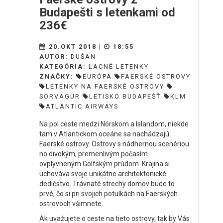
Budapešti s letenkami od
236€
20.OKT 2018 |
18:55
AUTOR:
DUŠAN
KATEGÓRIA:
LACNÉ LETENKY
ZNAČKY:
EURÓPA
FAERSKÉ OSTROVY
LETENKY NA FAERSKÉ OSTROVY
SORVAGUR
LETISKO BUDAPEŠŤ
KLM
ATLANTIC AIRWAYS
Na pol ceste medzi Nórskom a Islandom, niekde
tam v Atlantickom oceáne sa nachádzajú
Faerské ostrovy. Ostrovy s nádhernou scenériou
no divokým, premenlivým počasím
ovplyvneným Golfským prúdom. Krajina si
uchováva svoje unikátne architektonické
dedičstvo. Trávnaté strechy domov bude to
prvé, čo si pri svojich potulkách na Faerských
ostrovoch všimnete.
Ak uvažujete o ceste na tieto ostrovy, tak by Vás