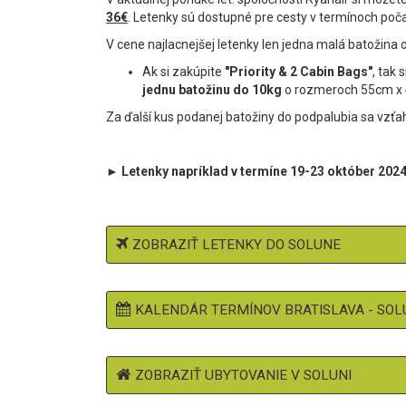
36€
. Letenky sú dostupné pre cesty v termínoch po
V cene najlacnejšej letenky len jedna malá batožin
Ak si zakúpite
"Priority & 2 Cabin Bags"
, tak
jednu batožinu do 10kg
o rozmeroch 55cm x
Za ďalší kus podanej batožiny do podpalubia sa vzť
►
Letenky napríklad v termíne 19-23 október 2024
ZOBRAZIŤ LETENKY DO SOLUNE
KALENDÁR TERMÍNOV BRATISLAVA - SOL
ZOBRAZIŤ UBYTOVANIE V SOLUNI