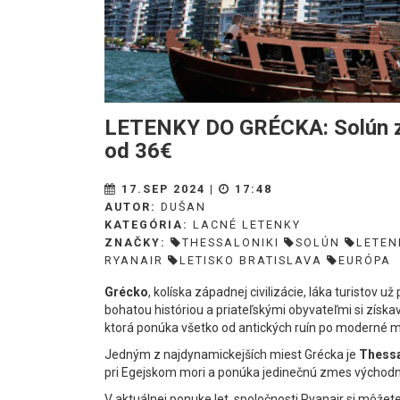
LETENKY DO GRÉCKA: Solún z 
od 36€
17.SEP 2024 |
17:48
AUTOR:
DUŠAN
KATEGÓRIA:
LACNÉ LETENKY
ZNAČKY:
THESSALONIKI
SOLÚN
LETEN
RYANAIR
LETISKO BRATISLAVA
EURÓPA
Grécko
, kolíska západnej civilizácie, láka turistov
bohatou históriou a priateľskými obyvateľmi si získa
ktorá ponúka všetko od antických ruín po moderné me
Jedným z najdynamickejších miest Grécka je
Thessa
pri Egejskom mori a ponúka jedinečnú zmes východne
V aktuálnej ponuke let. spoločnosti Ryanair si môžet