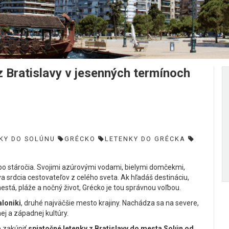
Bratislavy v jesenných termínoch
KY DO SOLÚNU
GRÉCKO
LETENKY DO GRÉCKA
 už po stáročia. Svojimi azúrovými vodami, bielymi domčekmi,
va srdcia cestovateľov z celého sveta. Ak hľadáš destináciu,
stá, pláže a nočný život, Grécko je tou správnou voľbou.
loniki
, druhé najväčšie mesto krajiny. Nachádza sa na severe,
j a západnej kultúry.
e zakúpiť
spiatočné letenky z Bratislavy do mesta Solún od