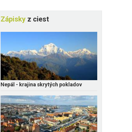
Zápisky
z ciest
Nepál - krajina skrytých pokladov