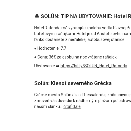
🔔 SOLÚN: TIP NA UBYTOVANIE: Hotel R
Hotel Rotonda má vynikajúcu polohu vedľa hlavnej ž
bufetovými raňajkami. Hotel je od Aristotelovho nám
ľahko dostanete z neďalekej autobusovej stanice.
● Hodnotenie: 7,7
● Cena: 36€ za osobu na noc vrátane raňajok
Ubytovanie ➡️
https://bit.ly/SOLUN_Hotel_Rotonda
Solún: Klenot severného Grécka
Grécke mesto Solún alias Thessaloniki je pôsobivou p
zároveň vás dovedie k nádherným plážam polostrova 
našom článku...
čítať ďalej