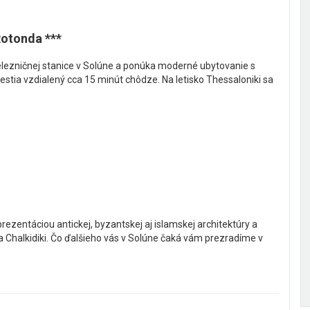
otonda ***
elezničnej stanice v Solúne a ponúka moderné ubytovanie s
estia vzdialený cca 15 minút chôdze. Na letisko Thessaloniki sa
rezentáciou antickej, byzantskej aj islamskej architektúry a
Chalkidiki. Čo ďalšieho vás v Solúne čaká vám prezradíme v