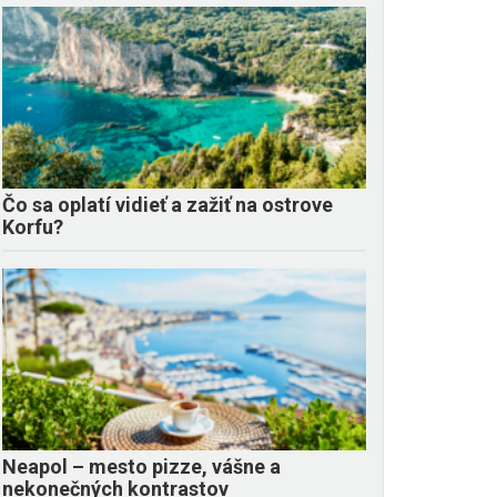
Čo sa oplatí vidieť a zažiť na ostrove
Korfu?
Neapol – mesto pizze, vášne a
nekonečných kontrastov