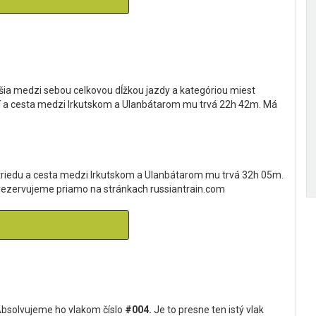
líšia medzi sebou celkovou dĺžkou jazdy a kategóriou miest
ejší a cesta medzi Irkutskom a Ulanbátarom mu trvá 22h 42m. Má
II.triedu a cesta medzi Irkutskom a Ulanbátarom mu trvá 32h 05m.
 a rezervujeme priamo na stránkach russiantrain.com
Absolvujeme ho vlakom číslo
#004.
Je to presne ten istý vlak