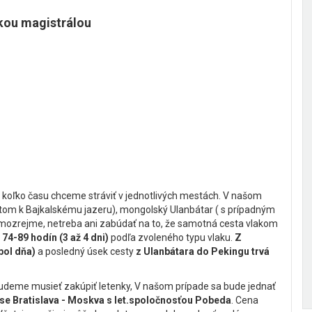
skou magistrálou
to, koľko času chceme stráviť v jednotlivých mestách. V našom
etom k Bajkalskému jazeru), mongolský Ulanbátar ( s prípadným
amozrejme, netreba ani zabúdať na to, že samotná cesta vlakom
74-89 hodín (3 až 4 dni)
podľa zvoleného typu vlaku.
Z
 pol dňa)
a posledný úsek cesty
z Ulanbátara do Pekingu trvá
k budeme musieť zakúpiť letenky, V našom prípade sa bude jednať
ase Bratislava - Moskva s let.spoločnosťou Pobeda
. Cena