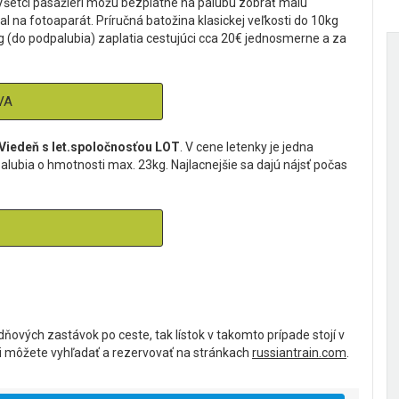
 Všetci pasažieri môžu bezplatne na palubu zobrať malú
l na fotoaparát. Príručná batožina klasickej veľkosti do 10kg
g (do podpalubia) zaplatia cestujúci cca 20€ jednosmerne a za
VA
 Viedeň s let.spoločnosťou LOT
.
V cene letenky je jedna
alubia o hmotnosti max. 23kg. Najlacnejšie sa dajú nájsť počas
ňových zastávok po ceste, tak lístok v takomto prípade stojí v
ky si môžete vyhľadať a rezervovať na stránkach
russiantrain.com
.