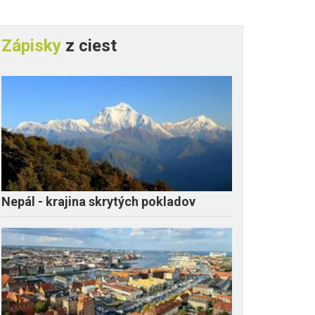
Zápisky
z ciest
Nepál - krajina skrytých pokladov