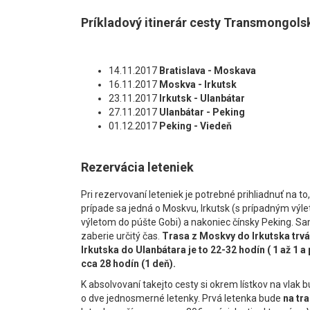
Príkladový itinerár cesty Transmongol
14.11.2017
Bratislava - Moskava
16.11.2017
Moskva - Irkutsk
23.11.2017
Irkutsk - Ulanbátar
27.11.2017
Ulanbátar
- Peking
01.12.2017
Peking - Viedeň
Rezervácia leteniek
Pri rezervovaní leteniek je potrebné prihliadnuť na 
prípade sa jedná o Moskvu, Irkutsk (s prípadným výl
výletom do púšte Gobi) a nakoniec čínsky Peking. S
zaberie určitý čas.
Trasa z Moskvy do Irkutska trvá 
Irkutska do Ulanbátara je to 22-32 hodín ( 1 až 1 a
cca 28 hodín (1 deň).
K absolvovaní takejto cesty si okrem lístkov na vla
o dve jednosmerné letenky. Prvá letenka bude
na tr