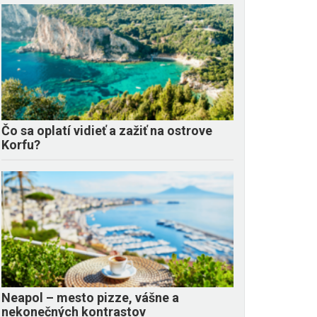
Čo sa oplatí vidieť a zažiť na ostrove
Korfu?
Neapol – mesto pizze, vášne a
nekonečných kontrastov