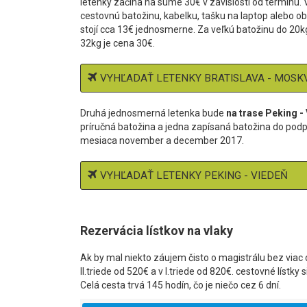
letenky začína na sume 30€ v závislosti od termínu.
cestovnú batožinu, kabelku, tašku na laptop alebo oba
stojí cca 13€ jednosmerne. Za veľkú batožinu do 20k
32kg je cena 30€.
VYHĽADAŤ LETENKY BRATISLAVA - MOSK
Druhá jednosmerná letenka bude
na trase Peking -
príručná batožina a jedna zapísaná batožina do podp
mesiaca november a december 2017.
VYHĽADAŤ LETENKY PEKING - VIEDEŇ
Rezervácia lístkov na vlaky
Ak by mal niekto záujem čisto o magistrálu bez viac d
II.triede od 520€ a v I.triede od 820€. cestovné líst
Celá cesta trvá 145 hodín, čo je niečo cez 6 dní.