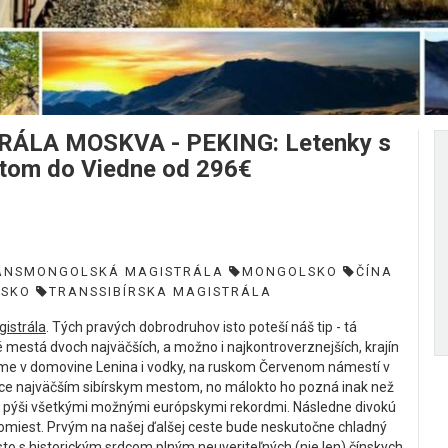
LA MOSKVA - PEKING: Letenky s
ratom do Viedne od 296€
ANSMONGOLSKÁ MAGISTRÁLA
MONGOLSKO
ČÍNA
USKO
TRANSSIBÍRSKA MAGISTRÁLA
gistrála
. Tých pravých dobrodruhov isto poteší náš tip - tá
é mestá dvoch najväčších, a možno i najkontroverznejších, krajín
me v domovine Lenina i vodky, na ruskom Červenom námestí v
 síce najväčším sibírskym mestom, no málokto ho pozná inak než
a pýši všetkými možnými európskymi rekordmi. Následne divokú
omiest. Prvým na našej ďalšej ceste bude neskutočne chladný
o s historickým srdcom plným neuveriteľných (nie len) čínskych