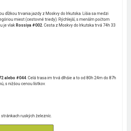
ou dĺžkou trvania jazdy z Moskvy do Irkutska. Líšia sa medzi
góriou miest (cestovné triedy). Rýchlejší, s menším počtom
u je vlak
Rossiya #002
. Cesta z Moskvy do Irkutska trvá 74h 33
72 alebo
#044
. Celá trasa im trvá dlhšie a to od 80h 24m do 87h
hú, s nižšou cenou lístkov.
 stránkach ruských železníc.