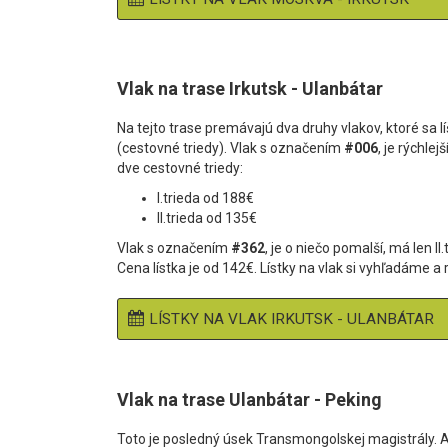
Vlak na trase Irkutsk - Ulanbátar
Na tejto trase premávajú dva druhy vlakov, ktoré sa 
(cestovné triedy). Vlak s označením
#006
, je rýchl
dve cestovné triedy:
I.trieda od 188€
II.trieda od 135€
Vlak s označením
#362
, je o niečo pomalší, má len 
Cena lístka je od 142€. Lístky na vlak si vyhľadáme
LÍSTKY NA VLAK IRKUTSK - ULANBÁTAR
Vlak na trase Ulanbátar - Peking
Toto je posledný úsek Transmongolskej magistrály. 