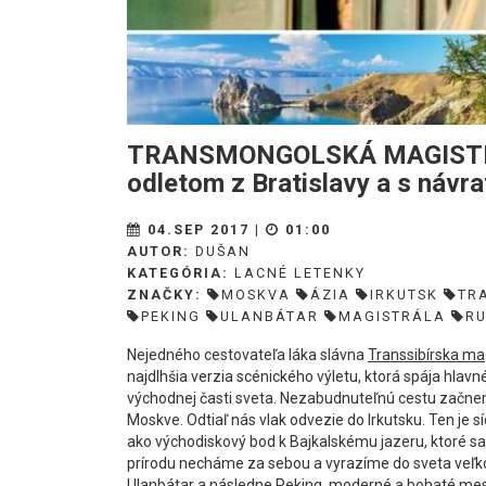
TRANSMONGOLSKÁ MAGISTRÁ
odletom z Bratislavy a s náv
04.SEP 2017 |
01:00
AUTOR:
DUŠAN
KATEGÓRIA:
LACNÉ LETENKY
ZNAČKY:
MOSKVA
ÁZIA
IRKUTSK
TR
PEKING
ULANBÁTAR
MAGISTRÁLA
R
Nejedného cestovateľa láka slávna
Transsibírska ma
najdlhšia verzia scénického výletu, ktorá spája hlavn
východnej časti sveta. Nezabudnuteľnú cestu začne
Moskve. Odtiaľ nás vlak odvezie do Irkutsku. Ten je
ako východiskový bod k Bajkalskému jazeru, ktoré s
prírodu necháme za sebou a vyrazíme do sveta veľk
Ulanbátar a následne Peking, moderné a bohaté mest