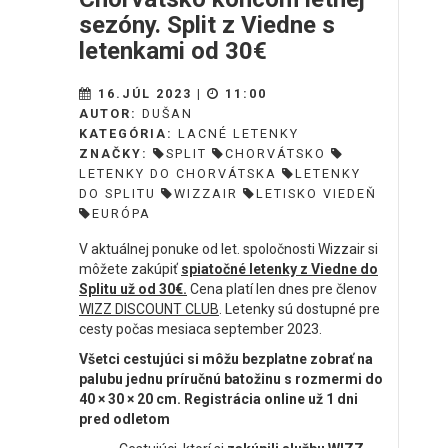
sezóny. Split z Viedne s
letenkami od 30€
16.JÚL 2023 |
11:00
AUTOR:
DUŠAN
KATEGÓRIA:
LACNÉ LETENKY
ZNAČKY:
SPLIT
CHORVÁTSKO
LETENKY DO CHORVÁTSKA
LETENKY
DO SPLITU
WIZZAIR
LETISKO VIEDEŇ
EURÓPA
V aktuálnej ponuke od let. spoločnosti Wizzair si
môžete zakúpiť
spiatočné letenky z Viedne do
Splitu už od 30€.
Cena platí len dnes pre členov
WIZZ DISCOUNT CLUB
. Letenky sú dostupné pre
cesty počas mesiaca september 2023.
Všetci cestujúci si môžu bezplatne
zobrať
na
palubu jednu príručnú batožinu s rozmermi do
40 × 30 × 20 cm. Registrácia online už 1 dni
pred odletom