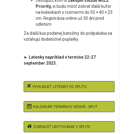
Cestujúci, ktorí si
zakúpili službu WIZZ
Priority,
si budú môcť zobrať ďalší kufor
na kolieskach s rozmermi do 55 × 40 × 23
cm. Registrácia online už 30 dní pred
odletom
Za ďalší kus podanej batožiny do podpalubia sa
vzťahujú dodatočné poplatky.
► Letenky napríklad v termíne 22-27
september 2023.
VYHĽADAŤ LETENKY DO SPLITU
KALENDÁR TERMÍNOV VIEDEŇ - SPLIT
ZOBRAZIŤ UBYTOVANIE V SPLITE