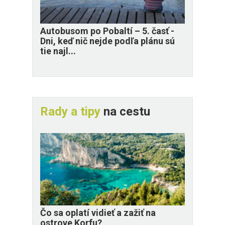
​Autobusom po Pobaltí – 5. časť -
Dni, keď nič nejde podľa plánu sú
tie najl...
Rady a tipy
na cestu
Čo sa oplatí vidieť a zažiť na
ostrove Korfu?