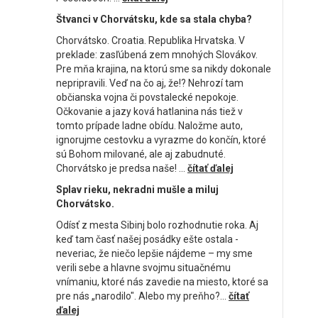
Štvanci v Chorvátsku, kde sa stala chyba?
Chorvátsko. Croatia. Republika Hrvatska. V
preklade: zasľúbená zem mnohých Slovákov.
Pre mňa krajina, na ktorú sme sa nikdy dokonale
nepripravili. Veď na čo aj, že!? Nehrozí tam
občianska vojna či povstalecké nepokoje.
Očkovanie a jazy ková hatlanina nás tiež v
tomto prípade ladne obídu. Naložme auto,
ignorujme cestovku a vyrazme do končín, ktoré
sú Bohom milované, ale aj zabudnuté.
Chorvátsko je predsa naše! ...
čítať ďalej
Splav rieku, nekradni mušle a miluj
Chorvátsko.
Odísť z mesta Sibinj bolo rozhodnutie roka. Aj
keď tam časť našej posádky ešte ostala -
neveriac, že niečo lepšie nájdeme – my sme
verili sebe a hlavne svojmu situačnému
vnímaniu, ktoré nás zavedie na miesto, ktoré sa
pre nás „narodilo". Alebo my preňho?...
čítať
ďalej