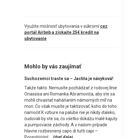
Využite možnosť ubytovania v súkromí
cez
portál Airbnb a získajte 25€ kredit na
ubytovanie
.
Mohlo by vás zaujímať
Suchozemci traste sa – Jachta je návyková!
Takže takto. Nemusíte pochádzať z rodovej línie
Onassisa ani Romanka Abramoviča, aby ste sa
mohli chvastať naháňaním námorných míľ na
mori. Čo však musíte je taktizovať, koho do toho
namočiť.K vzbure na palube nie je nikdy ďaleko,
čudovali by ste sa, čo všetko dokážu malé kajuty
a pumpovacie záchody. A v našom prípade
hlavne rozbesnený capo di tutti capi –
Poseidóóón! ...
čítať ďalej