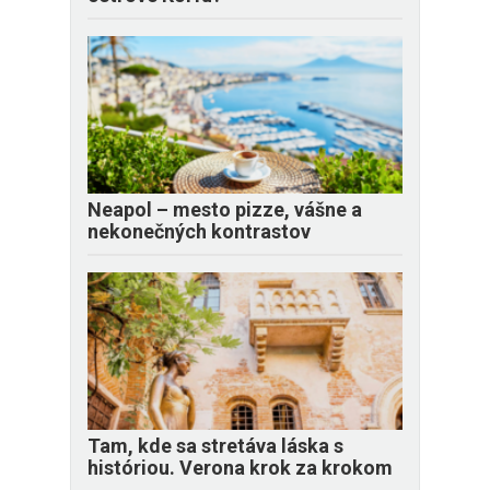
Neapol – mesto pizze, vášne a
nekonečných kontrastov
Tam, kde sa stretáva láska s
históriou. Verona krok za krokom