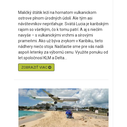
Maličký štátik leží na hornatom vulkanickom
ostrove plnom úrodných údolí. Ale tým asi
návštevníkov nepriťahuje. Svätá Lucia je karibským
rajom so všetkým, čo k tomu patrí. A aj s niečím
navyše – s vulkanickými vrchmi a sírovými
prameňmi. Ako už býva zvykom v Karibiku, tieto
nádhery niečo stoja. Našťastie sme pre vás našli
aspoň letenky za výbornú cenu. Využite ponuku od
let.spoločnosí KLM a Delta...
ZOBRAZIŤ VIAC