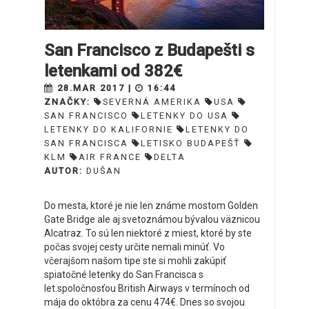
San Francisco z Budapešti s
letenkami od 382€
28.MAR 2017 |
16:44
ZNAČKY:
SEVERNÁ AMERIKA
USA
SAN FRANCISCO
LETENKY DO USA
LETENKY DO KALIFORNIE
LETENKY DO
SAN FRANCISCA
LETISKO BUDAPEŠŤ
KLM
AIR FRANCE
DELTA
AUTOR:
DUŠAN
Do mesta, ktoré je nie len známe mostom Golden
Gate Bridge ale aj svetoznámou bývalou väznicou
Alcatraz. To sú len niektoré z miest, ktoré by ste
počas svojej cesty určite nemali minúť. Vo
včerajšom našom tipe ste si mohli zakúpiť
spiatočné letenky do San Francisca s
let.spoločnosťou British Airways v termínoch od
mája do októbra za cenu 474€. Dnes so svojou