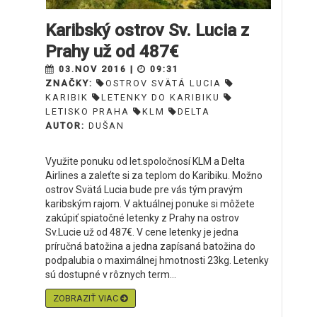
Karibský ostrov Sv. Lucia z
Prahy už od 487€
03.NOV 2016 |
09:31
ZNAČKY:
OSTROV SVÄTÁ LUCIA
KARIBIK
LETENKY DO KARIBIKU
LETISKO PRAHA
KLM
DELTA
AUTOR:
DUŠAN
Využite ponuku od let.spoločnosí KLM a Delta
Airlines a zaleťte si za teplom do Karibiku. Možno
ostrov Svätá Lucia bude pre vás tým pravým
karibským rajom. V aktuálnej ponuke si môžete
zakúpiť spiatočné letenky z Prahy na ostrov
Sv.Lucie už od 487€. V cene letenky je jedna
príručná batožina a jedna zapísaná batožina do
podpalubia o maximálnej hmotnosti 23kg. Letenky
sú dostupné v rôznych term...
ZOBRAZIŤ VIAC