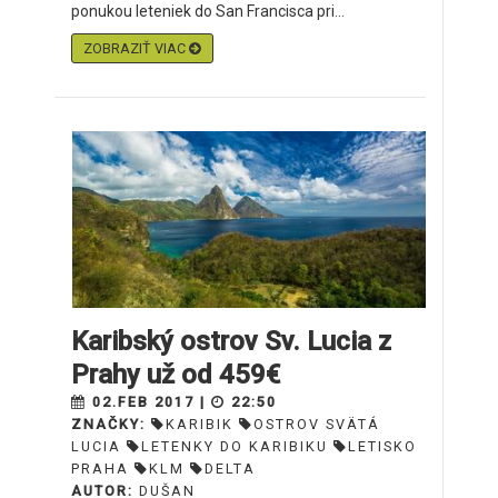
ponukou leteniek do San Francisca pri...
ZOBRAZIŤ VIAC
Karibský ostrov Sv. Lucia z
Prahy už od 459€
02.FEB 2017 |
22:50
ZNAČKY:
KARIBIK
OSTROV SVÄTÁ
LUCIA
LETENKY DO KARIBIKU
LETISKO
PRAHA
KLM
DELTA
AUTOR:
DUŠAN