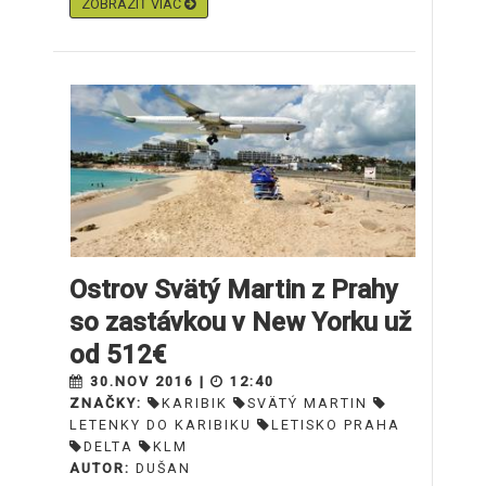
ZOBRAZIŤ VIAC
Ostrov Svätý Martin z Prahy
so zastávkou v New Yorku už
od 512€
30.NOV 2016 |
12:40
ZNAČKY:
KARIBIK
SVÄTÝ MARTIN
LETENKY DO KARIBIKU
LETISKO PRAHA
DELTA
KLM
AUTOR:
DUŠAN