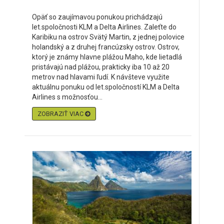
Opäť so zaujímavou ponukou prichádzajú
let.spoločnosti KLM a Delta Airlines. Zaleťte do
Karibiku na ostrov Svätý Martin, z jednej polovice
holandský a z druhej francúzsky ostrov. Ostrov,
ktorý je známy hlavne plážou Maho, kde lietadlá
pristávajú nad plážou, prakticky iba 10 až 20
metrov nad hlavami ľudí. K návšteve využite
aktuálnu ponuku od let.spoločností KLM a Delta
Airlines s možnosťou...
ZOBRAZIŤ VIAC