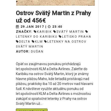
Ostrov Svätý Martin z Prahy
už od 456€
29.JAN 2017 |
23:40
ZNAČKY:
KARIBIK
SVÄTÝ MARTIN
LETENKY DO KARIBIKU
LETISKO PRAHA
DELTA
KLM
LETENKY NA OSTROV
SVÄTÝ MARTIN
AUTOR:
DUŠAN
Opäť so zaujímavou ponukou prichádzajú
let.spoločnosti KLM a Delta Airlines. Zaleťte do
Karibiku na ostrov Svätý Martin, ktorý je známy
hlavne plážou Maho, kde lietadlá pristávajú nad
plážou, prakticky iba 10 až 20 metrov nad hlavami
ľudí. K návšteve využite aktuálnu ponuku od
let.spoločností KLM a Delta Airlines s možnosťou
zakúpiť si spiatočné letenky z Prahy na ostrov
Svätý Martin už...